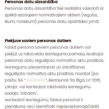
Personas datu aizsardzība
Personas datu aizsardzība tiek realizēta saskaņā ar
spēkā esošajiem normatīvajiem aktiem (regulas,
likumi, noteikumi) personas datu apstrādes jomā.
Piekļuve saviem personas datiem
Fiziskā persona saviem personas datiem var
piekļūt uz rakstveida iesnieguma pamata, ievērojot
personas datu regulējošo normatīvo aktu prasības,
iesniegumu pieņemšanas un izskatīšanas
regulējošo normatīvo aktu prasības, nosūtot (pa
pastu: SIA “
RUNDMAN
”, Berzaunas 11a, Rīga, LV-2015,
Latvija vai iesniedzot rakstveida iesniegumu
sadaļa "Atbalsts".
Iesniedzot iesniegumu, fiziskai personai ir
pienākums sevi identificēt nepieciešamajā/tādā