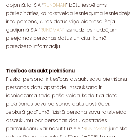
apjomā, lai SIA “
RUNDMAN
” būtu iespējams
pārliecināties, ka rakstveida iesnieguma iesniedzējs
ir tā persona, kuras datus viņa pieprasa. Šajā
gadījumā SIA “
RUNDMAN
” izsniedz iesniedzējam
pieejamos personas datus un citu likumā
paredzēto informāciju.
Tiesības atsaukt piekrišanu
Fiziskai personai ir tiesības atsaukt savu piekrišanu
personas datu apstrādei. Atsaukšana ir
iesniedzama tādā pašā veidā, kādā tika dota
piekrišanas savu personas datu apstrādei.
Jebkurā gadījumā fiziskā persona savu rakstveida
atsaukumu par personas datu apstrādes
pārtraukšanu var nosūtīt uz SIA “
RUNDMAN
” juridisko
adresi: Berzaunes iela 11a, Rīga, LV-2015, Latvija.