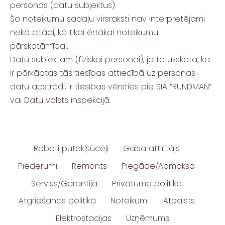
personas (datu subjektus).
Šo noteikumu sadaļu virsraksti nav interpretējami
nekā citādi, kā tikai ērtākai noteikumu
pārskatāmībai.
Datu subjektam (fiziskai personai), ja tā uzskata, ka
ir pārkāptas tās tiesības attiecībā uz personas
datu apstrādi, ir tiesības vērsties pie SIA “RUNDMAN”
vai Datu valsts inspekcijā.
Roboti putekļsūcēji
Gaisa attīrītājs
Piederumi
Remonts
Piegāde/Apmaksa
Serviss/Garantija
Privātuma politika
Atgriešanas politika
Noteikumi
Atbalsts
Elektrostacijas
Uzņēmums