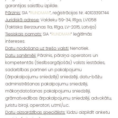
garantijas saistību izpilde.
Pārzinis:
SIA “
RUNDMAN
”, reģistrācijas Nr. 40103391744
Juridiskā adrese:
Valdeku 59-34, Rīga, LV1058
(faktiska: Berzaunas 11a, Rīga, LV-2015, Latvija)
Tiesiskais pamats:
SIA “
RUNDMAN
” leģitīmās
intereses.
Datu nodošana uz trešo valsti:
Nenotiek.
Datu saņēmēji:
Pārzinis, pārziņa operators un
kompetentās (tiesībsargājošās) valsts iestādes,
sadarbības partneri un pakalpojumu
(ārpakalpojumu sniedzēji) sniedzēji, datu-bāžu
administrēšanas pakalpojumu sniedzēji,
mākoņdatošanas pakalpojumu sniedzēji,
grāmatvedības ārpakalpojumu sniedzēji, advokātu,
juristu biroji, operatori, u.tml./u.c..
Datu aizsardzības speciālists:
lūdzu aizpildīt anketu