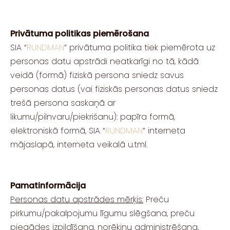
Privātuma politikas piemērošana
SIA “
RUNDMAN
” privātuma politika tiek piemērota uz
personas datu apstrādi neatkarīgi no tā, kādā
veidā (formā) fiziskā persona sniedz savus
personas datus (vai fiziskās personas datus sniedz
trešā persona saskaņā ar
likumu/pilnvaru/piekrišanu): papīra formā,
elektroniskā formā, SIA “
RUNDMAN
” interneta
mājaslapā, interneta veikalā u.tml.
Pamatinformācija
Personas datu apstrādes mērķis:
Preču
pirkumu/pakalpojumu līgumu slēgšana, preču
piegādes izpildīšana, norēķinu administrēšana,