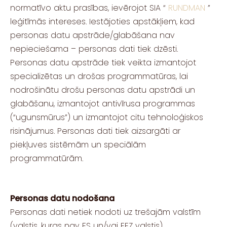
normatīvo aktu prasības, ievērojot SIA “
RUNDMAN
”
leģitīmās intereses. Iestājoties apstākļiem, kad
personas datu apstrāde/glabāšana nav
nepieciešama – personas dati tiek dzēsti.
Personas datu apstrāde tiek veikta izmantojot
specializētas un drošas programmatūras, lai
nodrošinātu drošu personas datu apstrādi un
glabāšanu, izmantojot antivīrusa programmas
(“ugunsmūrus”) un izmantojot citu tehnoloģiskos
risinājumus. Personas dati tiek aizsargāti ar
piekļuves sistēmām un speciālām
programmatūrām.
Personas datu nodošana
Personas dati netiek nodoti uz trešajām valstīm
(valstis, kuras nav ES un/vai EEZ valstis).