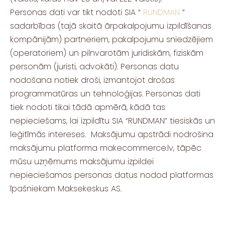
Personas dati var tikt nodoti SIA “
RUNDMAN
”
sadarbības (tajā skaitā ārpakalpojumu izpildīšanas
kompānijām) partneriem, pakalpojumu sniedzējiem
(operatoriem) un pilnvarotām juridiskām, fiziskām
personām (juristi, advokāti). Personas datu
nodošana notiek droši, izmantojot drošas
programmatūras un tehnoloģijas. Personas dati
tiek nodoti tikai tādā apmērā, kādā tas
nepieciešams, lai izpildītu SIA “RUNDMAN” tiesiskās un
leģitīmās intereses.
Maksājumu apstrādi nodrošina
maksājumu platforma makecommerce.lv, tāpēc
mūsu uzņēmums maksājumu izpildei
nepieciešamos personas datus nodod platformas
īpašniekam Maksekeskus AS.