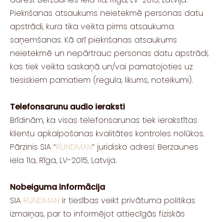
Piekrišanas atsaukums neietekmē personas datu
apstrādi, kura tika veikta pirms atsaukuma
saņemšanas. Kā arī piekrišanas atsaukums
neietekmē un nepārtrauc personas datu apstrādi,
kas tiek veikta saskaņā un/vai pamatojoties uz
tiesiskiem pamatiem (regula, likums, noteikumi).
Telefonsarunu audio ieraksti
Brīdinām, ka visas telefonsarunas tiek ierakstītas
klientu apkalpošanas kvalitātes kontroles nolūkos.
Pārzinis SIA “
RUNDMAN
” juridisko adresi: Berzaunes
iela 11a, Rīga, LV-2015, Latvija.
Nobeiguma informācija
SIA
RUNDMAN
ir tiesības veikt privātuma politikas
izmaiņas, par to informējot attiecīgās fiziskās