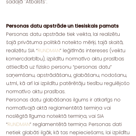
sadaļā "Atbalsts".
Personas datu apstrāde un tiesiskais pamats
Personas datu apstrāde tiek veikta, lai realizētu
šajā privātuma politikā noteikto mērķi, tajā skaitā,
realizētu SIA “
RUNDMAN
” leģitīmās intereses (veiktu
komercdarbību), izpildītu normatīvo aktu prasības
attiecībā uz fizisko personu “personas datu”
saņemšanu, apstrādāšanu, glabāšanu, nodošanu,
u.tml., kā arī lai izpildītu patērētāju tiesību regulējošo
normatīvo aktu prasības.
Personas datu glabāšanas ilgums ir atkarīgs no
normatīvajā aktā reglamentētā termiņa vai
noslēgtā līguma noteiktā termiņa, vai SIA
“
RUNDMAN
” reglamentētā termiņa. Personas dati
netiek glabāti ilgāk, kā tas nepieciešams, lai izpildītu