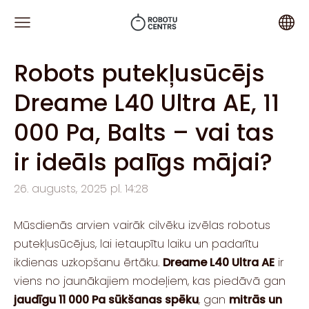
Robots putekļusūcējs
Dreame L40 Ultra AE, 11
000 Pa, Balts – vai tas
ir ideāls palīgs mājai?
26. augusts, 2025 pl. 14:28
Mūsdienās arvien vairāk cilvēku izvēlas robotus
putekļusūcējus, lai ietaupītu laiku un padarītu
ikdienas uzkopšanu ērtāku.
Dreame L40 Ultra AE
ir
viens no jaunākajiem modeļiem, kas piedāvā gan
jaudīgu 11 000 Pa sūkšanas spēku
, gan
mitrās un