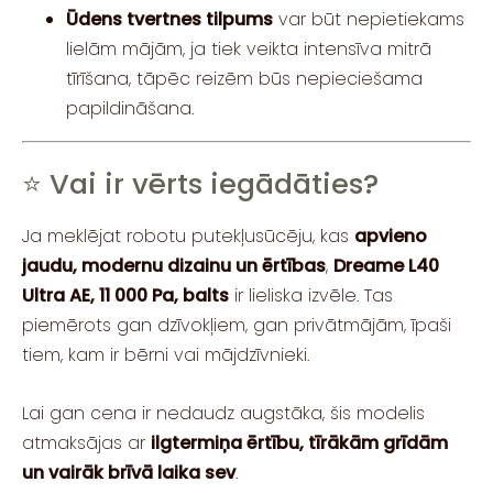
Ūdens tvertnes tilpums
var būt nepietiekams
lielām mājām, ja tiek veikta intensīva mitrā
tīrīšana, tāpēc reizēm būs nepieciešama
papildināšana.
⭐ Vai ir vērts iegādāties?
Ja meklējat robotu putekļusūcēju, kas
apvieno
jaudu, modernu dizainu un ērtības
,
Dreame L40
Ultra AE, 11 000 Pa, balts
ir lieliska izvēle. Tas
piemērots gan dzīvokļiem, gan privātmājām, īpaši
tiem, kam ir bērni vai mājdzīvnieki.
Lai gan cena ir nedaudz augstāka, šis modelis
atmaksājas ar
ilgtermiņa ērtību, tīrākām grīdām
un vairāk brīvā laika sev
.