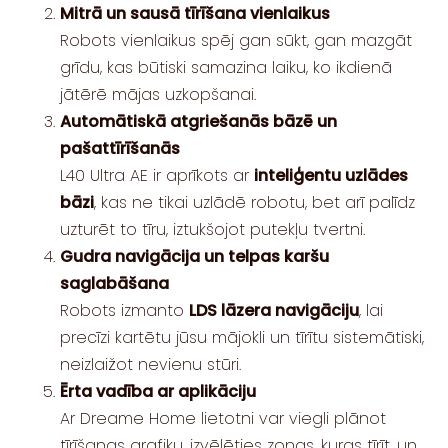
Mitrā un sausā tīrīšana vienlaikus
Robots vienlaikus spēj gan sūkt, gan mazgāt
grīdu, kas būtiski samazina laiku, ko ikdienā
jātērē mājas uzkopšanai.
Automātiskā atgriešanās bāzē un
pašattīrīšanās
L40 Ultra AE ir aprīkots ar
inteliģentu uzlādes
bāzi
, kas ne tikai uzlādē robotu, bet arī palīdz
uzturēt to tīru, iztukšojot putekļu tvertni.
Gudra navigācija un telpas karšu
saglabāšana
Robots izmanto
LDS lāzera navigāciju
, lai
precīzi kartētu jūsu mājokli un tīrītu sistemātiski,
neizlaižot nevienu stūri.
Ērta vadība ar aplikāciju
Ar Dreame Home lietotni var viegli plānot
tīrīšanas grafiku, izvēlēties zonas, kuras tīrīt, un