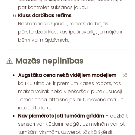
pat kontrolēt sūkšanas jaudu.
Kluss darbības režīms
Neskatoties uz jaudu, robots darbojas
pārsteidzoši klusi, kas īpaši svarīgi, ja mājās ir
bērni vai mājdzīvnieki.
⚠️
Mazās nepilnības
Augstāka cena nekā vidējiem modeļiem
– tā
kā L40 Ultra AE ir premium klases robots, tas
maksā vairāk nekā vienkāršāki putekļusūcēji.
Tomēr cena attaisnojas ar funkcionalitāti un
ietaupīto laiku.
Nav piemērots ļoti tumšām grīdām
– dažkārt
sensori var kļūdaini reaģēt uz melnām vai ļoti
tumšām virsmām, uztverot tās kā šķērsli.