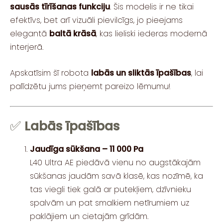
sausās tīrīšanas funkciju
. Šis modelis ir ne tikai
efektīvs, bet arī vizuāli pievilcīgs, jo pieejams
elegantā
baltā krāsā
, kas lieliski iederas modernā
interjerā.
Apskatīsim šī robota
labās un sliktās īpašības
, lai
palīdzētu jums pieņemt pareizo lēmumu!
✅
Labās īpašības
Jaudīga sūkšana – 11 000 Pa
L40 Ultra AE piedāvā vienu no augstākajām
sūkšanas jaudām savā klasē, kas nozīmē, ka
tas viegli tiek galā ar putekļiem, dzīvnieku
spalvām un pat smalkiem netīrumiem uz
paklājiem un cietajām grīdām.