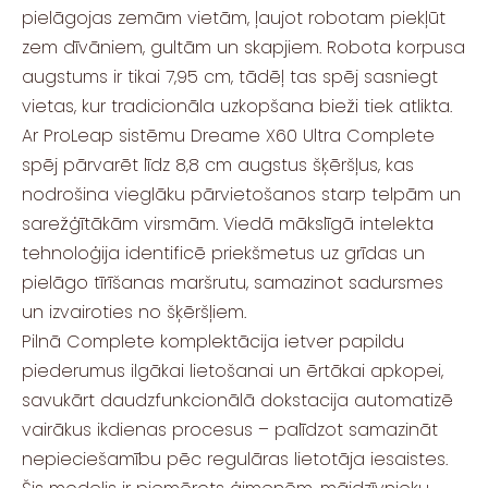
pielāgojas zemām vietām, ļaujot robotam piekļūt
zem dīvāniem, gultām un skapjiem. Robota korpusa
augstums ir tikai 7,95 cm, tādēļ tas spēj sasniegt
vietas, kur tradicionāla uzkopšana bieži tiek atlikta.
Ar ProLeap sistēmu Dreame X60 Ultra Complete
spēj pārvarēt līdz 8,8 cm augstus šķēršļus, kas
nodrošina vieglāku pārvietošanos starp telpām un
sarežģītākām virsmām. Viedā mākslīgā intelekta
tehnoloģija identificē priekšmetus uz grīdas un
pielāgo tīrīšanas maršrutu, samazinot sadursmes
un izvairoties no šķēršļiem.
Pilnā Complete komplektācija ietver papildu
piederumus ilgākai lietošanai un ērtākai apkopei,
savukārt daudzfunkcionālā dokstacija automatizē
vairākus ikdienas procesus – palīdzot samazināt
nepieciešamību pēc regulāras lietotāja iesaistes.