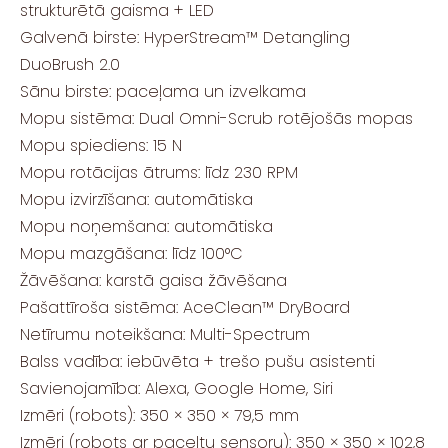
strukturētā gaisma + LED
Galvenā birste: HyperStream™ Detangling
DuoBrush 2.0
Sānu birste: paceļama un izvelkama
Mopu sistēma: Dual Omni-Scrub rotējošās mopas
Mopu spiediens: 15 N
Mopu rotācijas ātrums: līdz 230 RPM
Mopu izvirzīšana: automātiska
Mopu noņemšana: automātiska
Mopu mazgāšana: līdz 100°C
Žāvēšana: karstā gaisa žāvēšana
Pašattīroša sistēma: AceClean™ DryBoard
Netīrumu noteikšana: Multi-Spectrum
Balss vadība: iebūvēta + trešo pušu asistenti
Savienojamība: Alexa, Google Home, Siri
Izmēri (robots): 350 × 350 × 79,5 mm
Izmēri (robots ar paceltu sensoru): 350 × 350 × 102,8