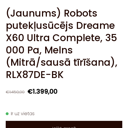
(Jaunums) Robots
putekļusūcējs Dreame
X60 Ultra Complete, 35
000 Pa, Melns
(Mitrā/sausā tīrīšana),
RLX87DE-BK
€1.399,00
€1.450,00
Ir uz vietas