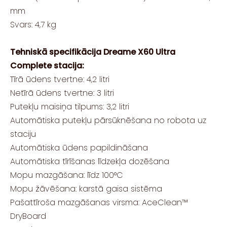
mm
Svars: 4,7 kg
Tehniskā specifikācija Dreame X60 Ultra
Complete stacija:
Tīrā ūdens tvertne: 4,2 litri
Netīrā ūdens tvertne: 3 litri
Putekļu maisiņa tilpums: 3,2 litri
Automātiska putekļu pārsūknēšana no robota uz
staciju
Automātiska ūdens papildināšana
Automātiska tīrīšanas līdzekļa dozēšana
Mopu mazgāšana: līdz 100°C
Mopu žāvēšana: karstā gaisa sistēma
Pašattīroša mazgāšanas virsma: AceClean™
DryBoard