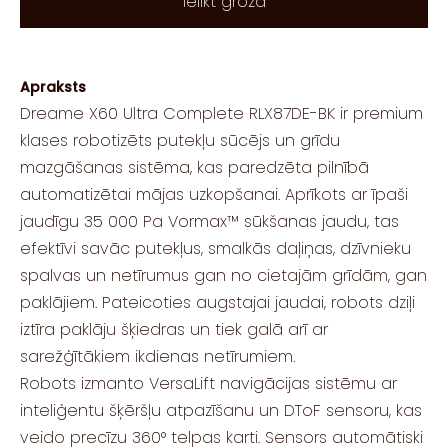
Ielikt grozā
Apraksts
Dreame X60 Ultra Complete RLX87DE-BK ir premium
klases robotizēts putekļu sūcējs un grīdu
mazgāšanas sistēma, kas paredzēta pilnībā
automatizētai mājas uzkopšanai. Aprīkots ar īpaši
jaudīgu 35 000 Pa Vormax™ sūkšanas jaudu, tas
efektīvi savāc putekļus, smalkās daļiņas, dzīvnieku
spalvas un netīrumus gan no cietajām grīdām, gan
paklājiem. Pateicoties augstajai jaudai, robots dziļi
iztīra paklāju šķiedras un tiek galā arī ar
sarežģītākiem ikdienas netīrumiem.
Robots izmanto VersaLift navigācijas sistēmu ar
inteliģentu šķēršļu atpazīšanu un DToF sensoru, kas
veido precīzu 360° telpas karti. Sensors automātiski