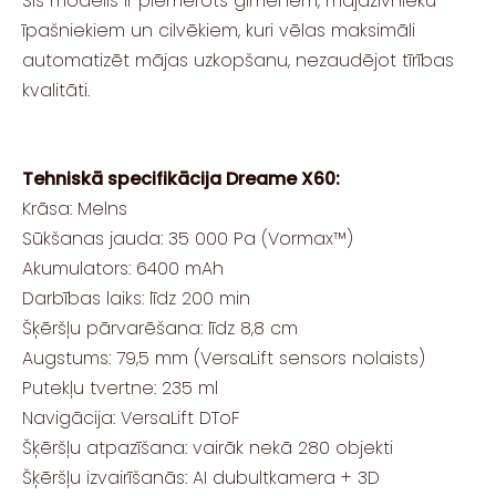
Šis modelis ir piemērots ģimenēm, mājdzīvnieku
īpašniekiem un cilvēkiem, kuri vēlas maksimāli
automatizēt mājas uzkopšanu, nezaudējot tīrības
kvalitāti.
Tehniskā specifikācija Dreame X60:
Krāsa: Melns
Sūkšanas jauda: 35 000 Pa (Vormax™)
Akumulators: 6400 mAh
Darbības laiks: līdz 200 min
Šķēršļu pārvarēšana: līdz 8,8 cm
Augstums: 79,5 mm (VersaLift sensors nolaists)
Putekļu tvertne: 235 ml
Navigācija: VersaLift DToF
Šķēršļu atpazīšana: vairāk nekā 280 objekti
Šķēršļu izvairīšanās: AI dubultkamera + 3D