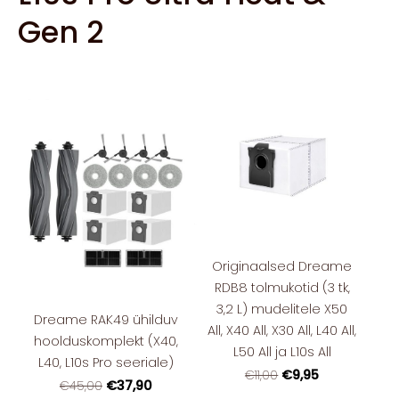
Gen 2
Originaalsed Dreame
RDB8 tolmukotid (3 tk,
3,2 L) mudelitele X50
Dreame RAK49 ühilduv
All, X40 All, X30 All, L40 All,
hoolduskomplekt (X40,
L50 All ja L10s All
L40, L10s Pro seeriale)
€9,95
€11,00
€37,90
€45,00