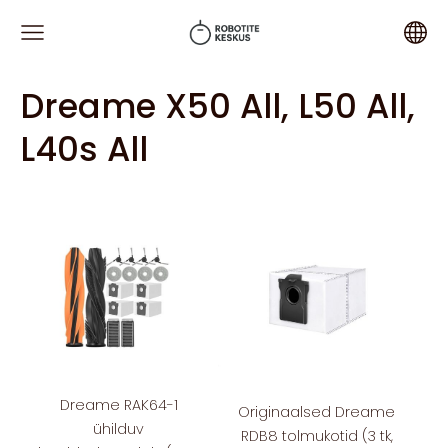
Dreame X50 All, L50 All,
L40s All
Dreame RAK64-1
Originaalsed Dreame
ühilduv
RDB8 tolmukotid (3 tk,