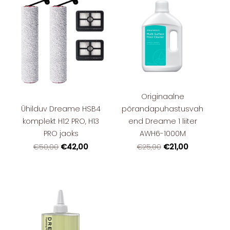
Originaalne
Ühilduv Dreame HSB4
põrandapuhastusvah
komplekt H12 PRO, H13
end Dreame 1 liiter
PRO jaoks
AWH6-1000M
€42,00
€21,00
€50,00
€25,00