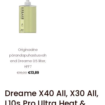
Originaalne
põrandapuhastusvah
end Dreame 0.5 liiter,
HFF7
€13,89
€16,00
Dreame X40 All, X30 All,
L10s Pro Ultra Heat &