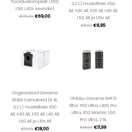
hoolduskomplekt (X50,
3,2 L) mudelitele X50
L50, L40s seeriale)
All, X40 All, X30 All, L40 All,
€69,00
€75,00
L50 All ja L10s All
€9,95
€11,00
Originaalsed Dreame
Ühilduv Dreame RHF21
RDB8 tolmukotid (6 tk,
filter X50 Ultra, L40S Pro
3,2 L) mudelitele X50
Ultra, X50 Master, L50
All, X40 All, X30 All, L40 All,
Pro Ultra, 2 tk.
L50 All ja L10s All
€11,99
€14,00
€18,00
€21,00