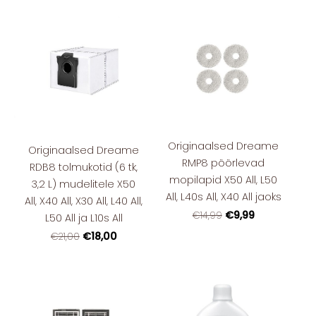
Originaalsed Dreame
Originaalsed Dreame
RMP8 pöörlevad
RDB8 tolmukotid (6 tk,
mopilapid X50 All, L50
3,2 L) mudelitele X50
All, L40s All, X40 All jaoks
All, X40 All, X30 All, L40 All,
€9,99
€14,99
L50 All ja L10s All
€18,00
€21,00