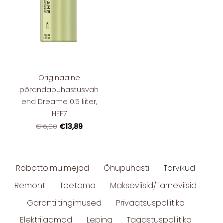
Originaalne
põrandapuhastusvah
end Dreame 0.5 liiter,
HFF7
€13,89
€16,00
Robottolmuimejad
Õhupuhasti
Tarvikud
Remont
Toetama
Makseviisid/Tarneviisid
Garantiitingimused
Privaatsuspoliitika
Elektrijaamad
Leping
Tagastuspoliitika