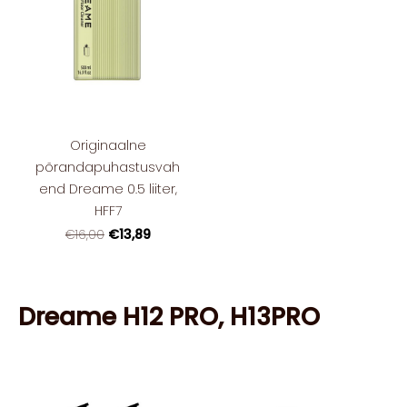
Originaalne
põrandapuhastusvah
end Dreame 0.5 liiter,
HFF7
€13,89
€16,00
Dreame H12 PRO, H13PRO