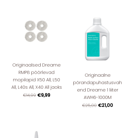
Originaalsed Dreame
RMP8 pöörlevad
Originaalne
mopilapid X50 All, L50
põrandapuhastusvah
All, L40s All, X40 All jaoks
end Dreame 1 liiter
€9,99
€14,99
AWH6-1000M
€21,00
€25,00