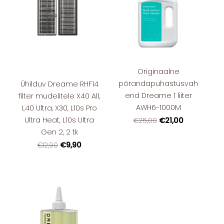
Originaalne
põrandapuhastusvah
Ühilduv Dreame RHF14
end Dreame 1 liiter
filter mudelitele X40 All,
AWH6-1000M
L40 Ultra, X30, L10s Pro
Ultra Heat, L10s Ultra
€21,00
€25,00
Gen 2, 2 tk
€9,90
€12,90